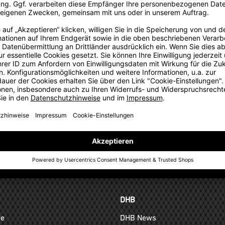
rationskonzept
für alle Mitglieder des Kooperationspartners auch auf Einzelkäuf
TEAMANFRAGE SENDEN
GELD-ZURÜCK-GARANTIE
DHB
ge
DHB News