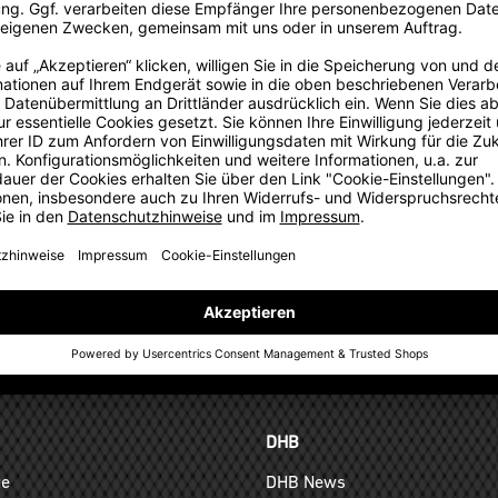
rationskonzept
für alle Mitglieder des Kooperationspartners auch auf Einzelkäuf
TEAMANFRAGE SENDEN
GELD-ZURÜCK-GARANTIE
DHB
ge
DHB News