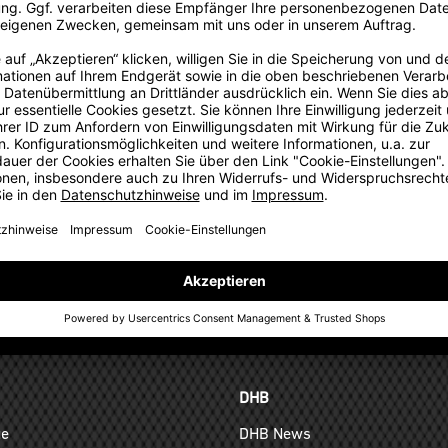
rationskonzept
für alle Mitglieder des Kooperationspartners auch auf Einzelkäuf
TEAMANFRAGE SENDEN
GELD-ZURÜCK-GARANTIE
DHB
ge
DHB News