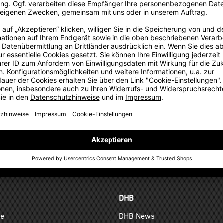
rationskonzept
für alle Mitglieder des Kooperationspartners auch auf Einzelkäuf
TEAMANFRAGE SENDEN
GELD-ZURÜCK-GARANTIE
DHB
ge
DHB News