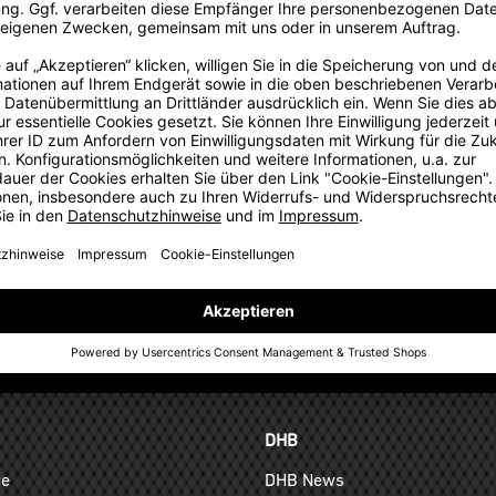
rationskonzept
für alle Mitglieder des Kooperationspartners auch auf Einzelkäuf
TEAMANFRAGE SENDEN
GELD-ZURÜCK-GARANTIE
DHB
ge
DHB News