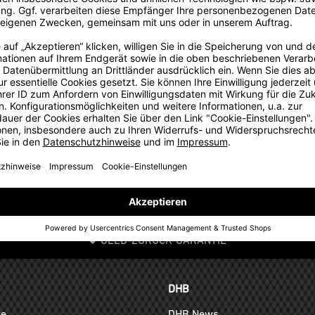
GELD-ZURÜCK-GARANTIE
DHB
ge
DHB News