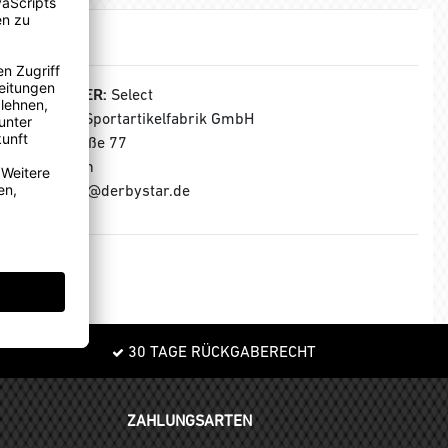
HERSTELLER:
Select
Derbystar Sportartikelfabrik GmbH
Klever Straße 77
47574 Goch
E-Mail: info@derbystar.de
30 TAGE RÜCKGABERECHT
ZAHLUNGSARTEN