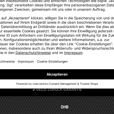
üfer. Set à 3 Stück.
GELD-ZURÜCK-GARANTIE
DHB