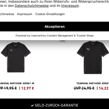
-35%
EAMGOAL MATCHDAY JERSEY JR
TEAMGOAL MATCHDAY JERSE
P 19,95 €
|
12,97
€
UVP 24,95 €
|
16,22
GELD-ZURÜCK-GARANTIE