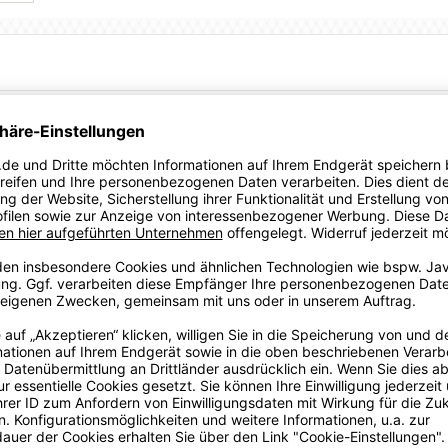
gut genug. Das dazugehörige Damentrikot mag dabei einfach
Form von dryCELL Technologie und nach vorne versetzten
ch präsentiert sich der Look dank Kontrast-Elementen in
klassischen PUMA Cat Logo vorne. Und dank 100 %
mwelt was Gutes.