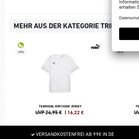
MEHR AUS DER KATEGORIE TRIKOTS
-35%
-35%
TEAMGOAL MATCHDAY JERSEY
T
UVP 24,95 €
|
16,22
€
UV
VERSANDKOSTENFREI AB 99€ IN DE