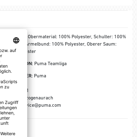
MATERIAL:
Obermaterial: 100% Polyester, Schulter: 100%
Polyester, Ärmelbund: 100% Polyester, Oberer Saum:
100% Polyester
KOLLEKTION:
Puma Teamliga
HERSTELLER:
Puma
Puma SE
Puma Way 1
91074 Herzogenaurach
E-Mail: service@puma.com