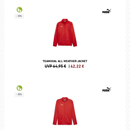
-35%
TEAMGOAL ALL WEATHER JACKET
UVP 64,95 €
|
42,22
€
-35%