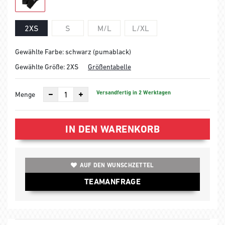
2XS
S
M/L
L/XL
Gewählte Farbe: schwarz (pumablack)
Gewählte Größe:
2XS
Größentabelle
Versandfertig in 2 Werktagen
Menge
IN DEN WARENKORB
AUF DEN WUNSCHZETTEL
TEAMANFRAGE