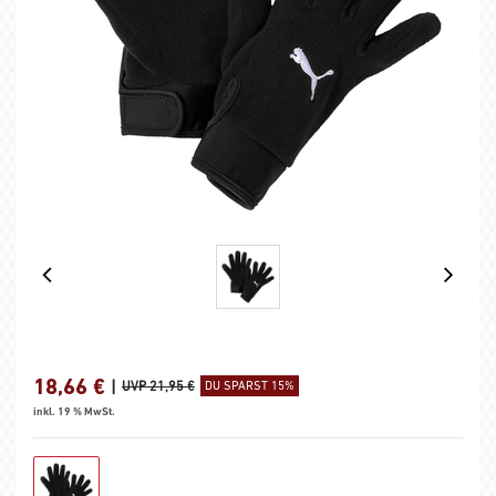
18,66
€
|
UVP 21,95 €
DU SPARST 15%
inkl. 19 % MwSt.