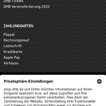
DHB Tickets
DHB Vereinsförderung 2022
ZAHLUNGSARTEN
Paypal
Rechnungskauf
Lastschrift
Kreditkarte
Apple Pay
Vorkasse
ABONNIEREN SIE DEN KOSTENLOSEN DHB-FANSHOP
NEWSLETTER UND VERPASSEN SIE KEINE NEUIGKEIT ODER
AKTION MEHR.
ANMELDEN