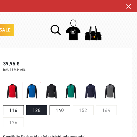
SALE
39,95
€
inkl. 19 % MwSt.
116
128
140
152
164
176
Gewählte Farbe: blau (electricbluelemonade)