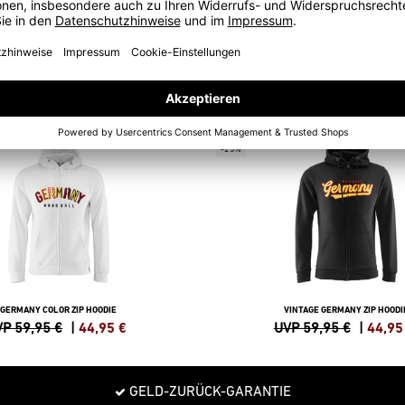
SWEATSHIRTS
SALE
-25%
GERMANY COLOR ZIP HOODIE
VINTAGE GERMANY ZIP HOODI
P 59,95 €
|
44,95
€
UVP 59,95 €
|
44,95
GELD-ZURÜCK-GARANTIE