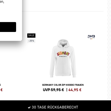
SALE
-25%
E
GERMANY COLOR ZIP HOODIE FRAUEN
€
UVP 59,95 €
|
44,95
€
30 TAGE RÜCKGABERECHT