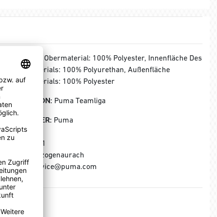
MATERIAL:
Obermaterial: 100% Polyester, Innenfläche Des
Außenmaterials: 100% Polyurethan, Außenfläche
Außenmaterials: 100% Polyester
KOLLEKTION:
Puma Teamliga
HERSTELLER:
Puma
Puma SE
Puma Way 1
91074 Herzogenaurach
E-Mail: service@puma.com