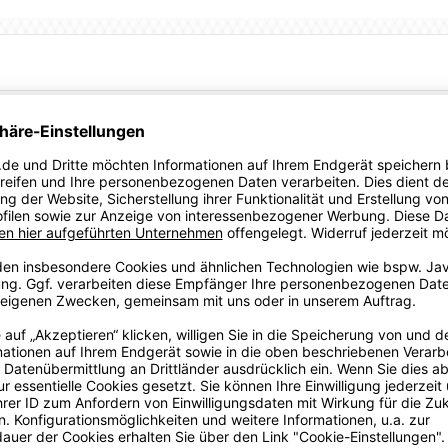
eistung ausgelegt. Man kann mit Fug und Recht sagen, dass es
Spielfelds. Ärmel in Kontrastfarbe (mit Daumenlöchern) und
s zu einem stylischen Statement, während die dryCELL
 bequem unterwegs bist.