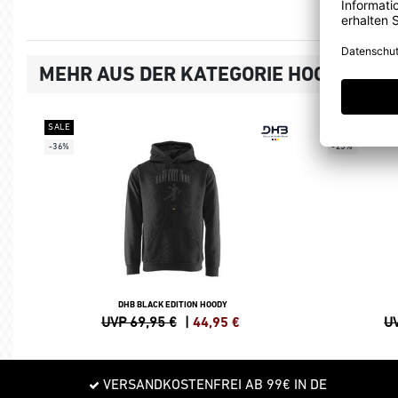
MEHR AUS DER KATEGORIE HOODIES, 
SALE
SALE
-36%
-25%
DHB BLACK EDITION HOODY
UVP 69,95 €
|
44,95
€
UV
VERSANDKOSTENFREI AB 99€ IN DE