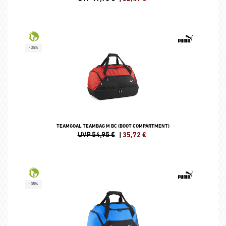
-35%
TEAMGOAL TEAMBAG M BC (BOOT COMPARTMENT)
UVP 54,95 €
|
35,72
€
-35%