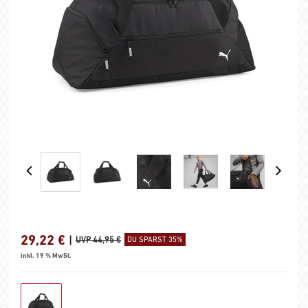
29,22
€
|
UVP 44,95 €
DU SPARST 35%
inkl. 19 % MwSt.