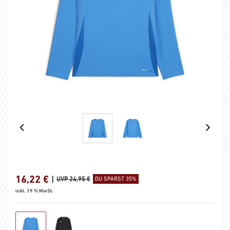
16,22
€
|
UVP 24,95 €
DU SPARST 35%
inkl. 19 % MwSt.