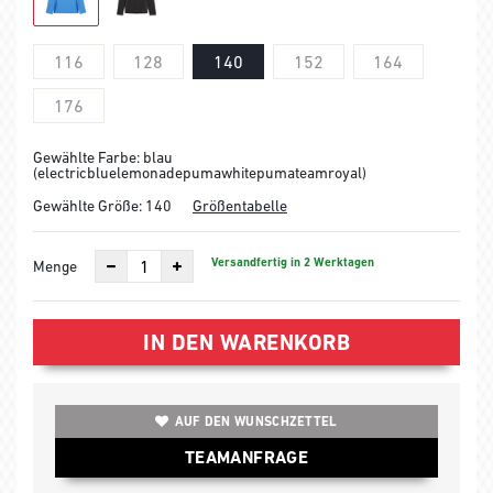
116
128
140
152
164
176
Gewählte Farbe: blau
(electricbluelemonadepumawhitepumateamroyal)
Gewählte Größe:
140
Größentabelle
Versandfertig in 2 Werktagen
Menge
IN DEN WARENKORB
AUF DEN WUNSCHZETTEL
TEAMANFRAGE