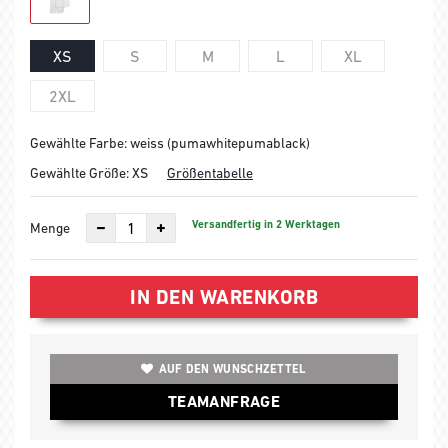
XS
S
M
L
XL
2XL
Gewählte Farbe: weiss (pumawhitepumablack)
Gewählte Größe:
XS
Größentabelle
Versandfertig in 2 Werktagen
Menge
IN DEN WARENKORB
AUF DEN WUNSCHZETTEL
TEAMANFRAGE