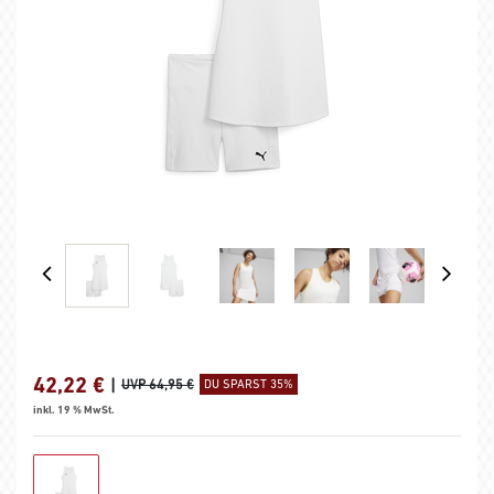
42,22
€
|
UVP 64,95 €
DU SPARST 35%
inkl. 19 % MwSt.