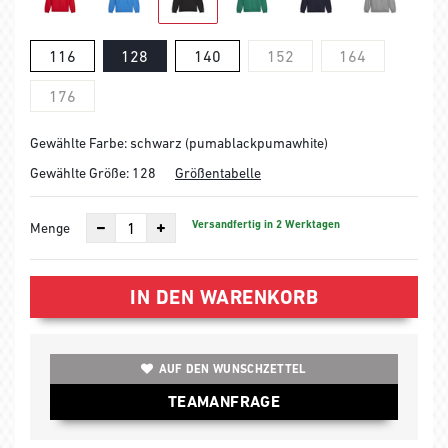
116
128
140
152
164
176
Gewählte Farbe: schwarz (pumablackpumawhite)
Gewählte Größe:
128
Größentabelle
Versandfertig in 2 Werktagen
Menge
IN DEN WARENKORB
AUF DEN WUNSCHZETTEL
TEAMANFRAGE