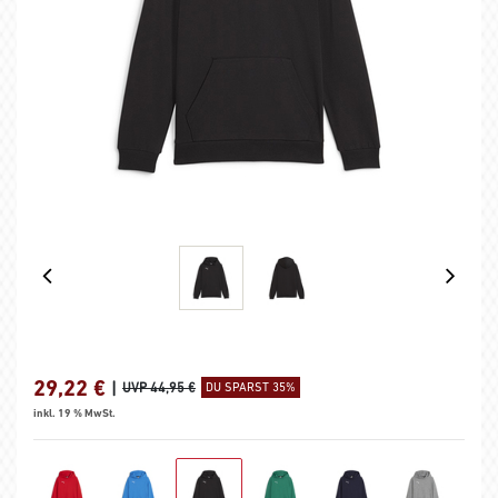
29,22
€
|
UVP 44,95 €
DU SPARST 35%
inkl. 19 % MwSt.