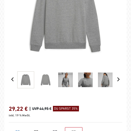
29,22
€
|
UVP 44,95 €
DU SPARST 35%
inkl. 19 % MwSt.