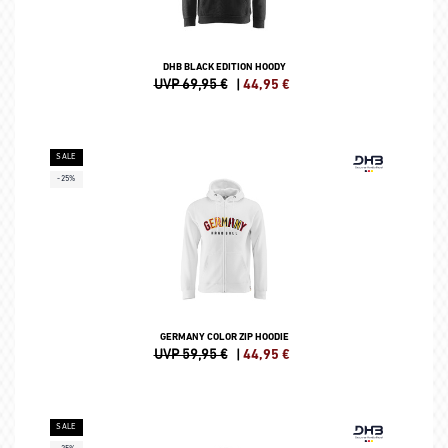
DHB BLACK EDITION HOODY
UVP 69,95 €
|
44,95
€
SALE
-25%
GERMANY COLOR ZIP HOODIE
UVP 59,95 €
|
44,95
€
SALE