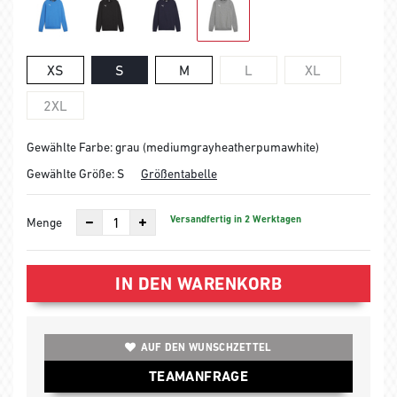
XS
S
M
L
XL
2XL
Gewählte Farbe: grau (mediumgrayheatherpumawhite)
Gewählte Größe:
S
Größentabelle
Versandfertig in 2 Werktagen
Menge
IN DEN WARENKORB
AUF DEN WUNSCHZETTEL
TEAMANFRAGE