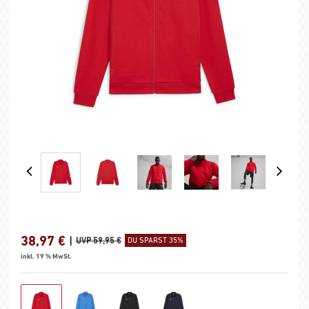
38,97
€
|
UVP 59,95 €
DU SPARST 35%
inkl. 19 % MwSt.