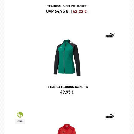
TEAMGOAL SIDELINE JACKET
UVP 64,95 €
|
42,22
€
TEAMLIGA TRAINING JACKET W
49,95
€
-35%