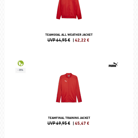
TEAMGOAL ALL WEATHER JACKET
UVP 64,95 €
|
42,22
€
-35%
TEAMFINAL TRAINING JACKET
UVP 69,95 €
|
45,47
€