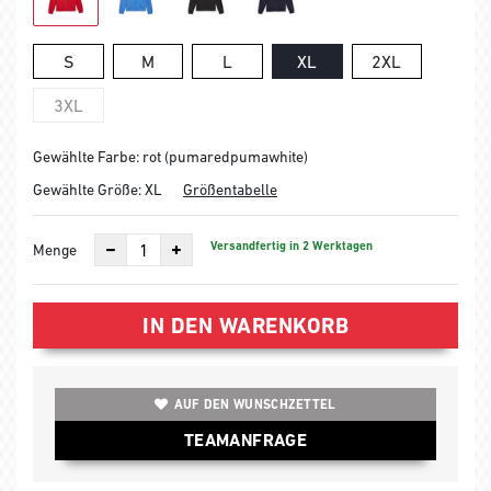
S
M
L
XL
2XL
3XL
Gewählte Farbe: rot (pumaredpumawhite)
Gewählte Größe:
XL
Größentabelle
Versandfertig in 2 Werktagen
Menge
IN DEN WARENKORB
AUF DEN WUNSCHZETTEL
TEAMANFRAGE