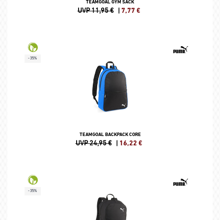
TEAMGOAL GYM SACK
UVP 11,95 €
|
7,77
€
-35%
TEAMGOAL BACKPACK CORE
UVP 24,95 €
|
16,22
€
-35%