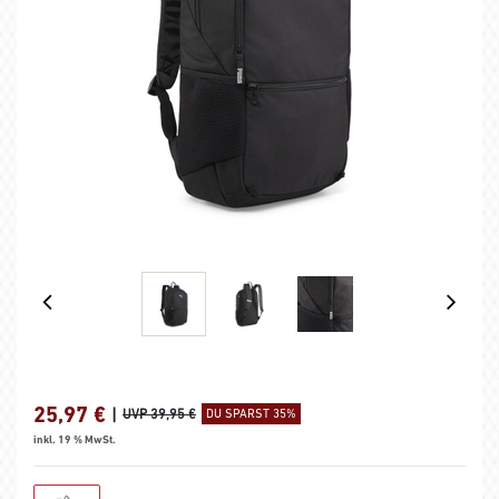
25,97
€
|
UVP 39,95 €
DU SPARST 35%
inkl. 19 % MwSt.