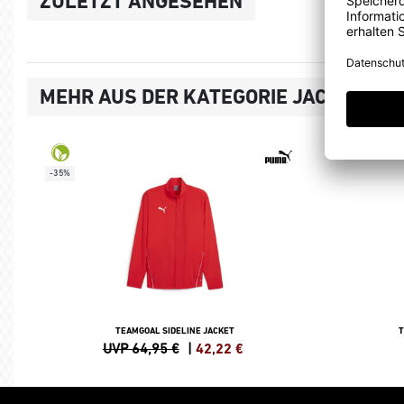
ZULETZT ANGESEHEN
MEHR AUS DER KATEGORIE JACKEN
-35%
TEAMGOAL SIDELINE JACKET
T
UVP 64,95 €
|
42,22
€