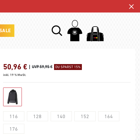
SALE
50,96
€
|
UVP 59,95 €
DU SPARST 15%
inkl. 19 % MwSt.
116
128
140
152
164
176