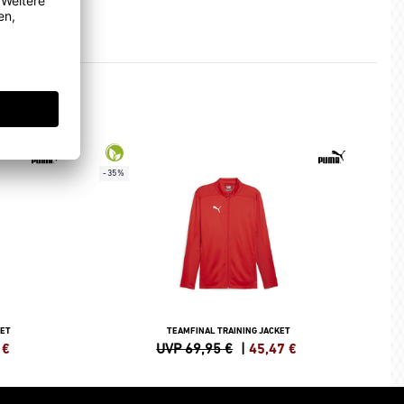
-35%
KET
TEAMFINAL TRAINING JACKET
€
UVP 69,95 €
|
45,47
€