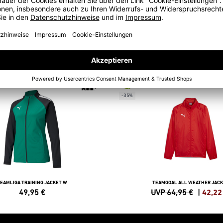
-35%
EAMLIGA TRAINING JACKET W
TEAMGOAL ALL WEATHER JAC
49,95
€
UVP 64,95 €
|
42,22