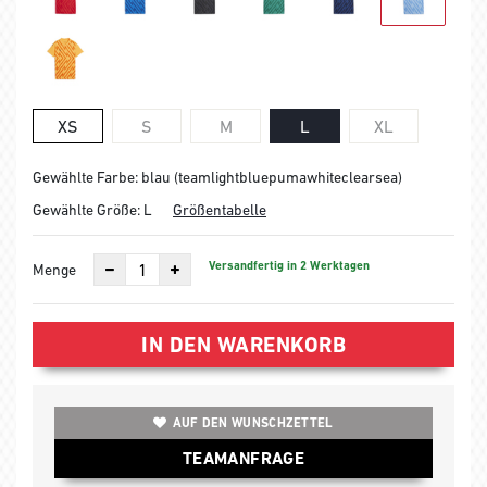
XS
S
M
L
XL
Gewählte Farbe: blau (teamlightbluepumawhiteclearsea)
Gewählte Größe:
L
Größentabelle
Versandfertig in 2 Werktagen
Menge
IN DEN WARENKORB
AUF DEN WUNSCHZETTEL
TEAMANFRAGE