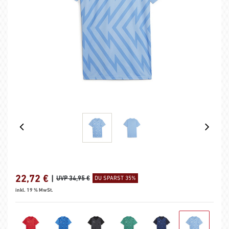
22,72
€
|
UVP 34,95 €
DU SPARST 35%
inkl. 19 % MwSt.