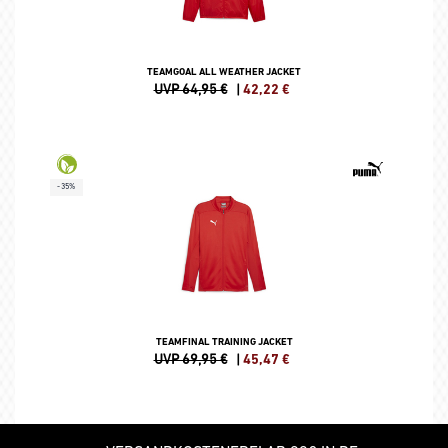
TEAMGOAL ALL WEATHER JACKET
UVP 64,95 €
|
42,22
€
-35%
TEAMFINAL TRAINING JACKET
UVP 69,95 €
|
45,47
€