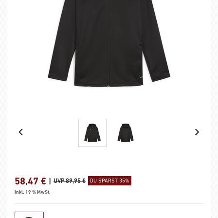
58,47
€
|
UVP 89,95 €
DU SPARST 35%
inkl. 19 % MwSt.