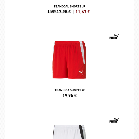
TEAMGOAL SHORTS JR
UVP 17,95 €
|
11,67
€
TEAMLIGA SHORTS W
19,95
€