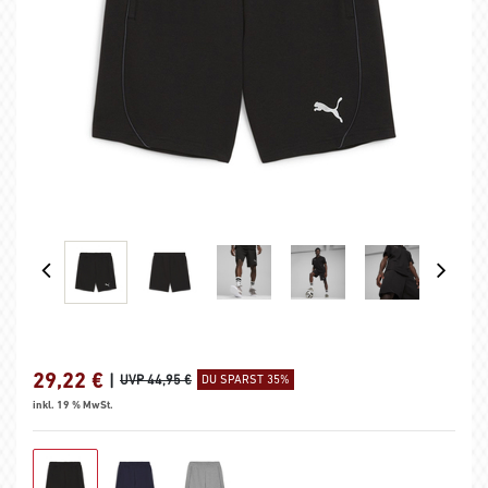
29,22
€
|
UVP 44,95 €
DU SPARST 35%
inkl. 19 % MwSt.