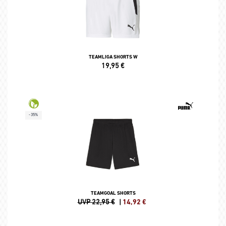
TEAMLIGA SHORTS W
19,95
€
-35%
TEAMGOAL SHORTS
UVP 22,95 €
|
14,92
€