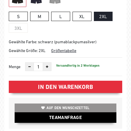
S
M
L
XL
2XL
3XL
Gewählte Farbe: schwarz (pumablackpumasilver)
Gewählte Größe:
2XL
Größentabelle
Versandfertig in 2 Werktagen
Menge
IN DEN WARENKORB
AUF DEN WUNSCHZETTEL
TEAMANFRAGE