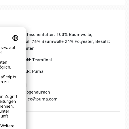
MATERIAL:
Taschenfutter: 100% Baumwolle,
Obermaterial: 76% Baumwolle 24% Polyester, Besatz:
100% Polyester
KOLLEKTION:
Teamfinal
HERSTELLER:
Puma
Puma SE
Puma Way 1
91074 Herzogenaurach
E-Mail: service@puma.com