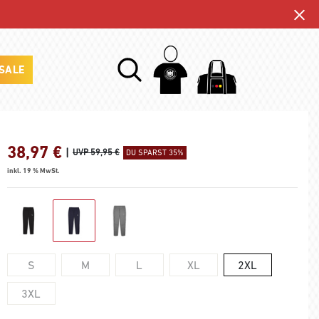
SALE
38,97
€
|
UVP 59,95 €
DU SPARST 35%
inkl. 19 % MwSt.
S
M
L
XL
2XL
3XL