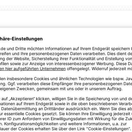
Sportartikelhersteller Puma aus Herzogenaurach.