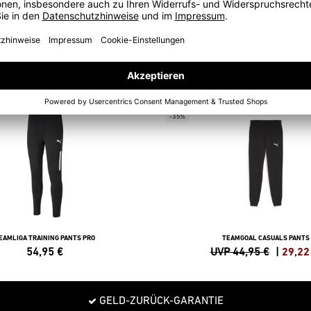
-35%
EAMLIGA TRAINING PANTS PRO
TEAMGOAL CASUALS PANTS
54,95
€
UVP 44,95 €
|
29,22
GELD-ZURÜCK-GARANTIE