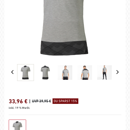
33,96
€
|
UVP 39,95 €
DU SPARST 15%
inkl. 19 % MwSt.