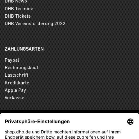
DHB News
DHB Termine
DHB Tickets
DHB Vereinsförderung 2022
ZAHLUNGSARTEN
Paypal
Rechnungskauf
Lastschrift
Kreditkarte
Apple Pay
Vorkasse
ABONNIEREN SIE DEN KOSTENLOSEN DHB-FANSHOP
NEWSLETTER UND VERPASSEN SIE KEINE NEUIGKEIT ODER
AKTION MEHR.