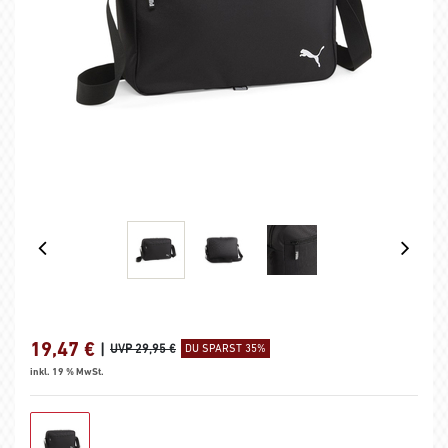
19,47
€
|
UVP 29,95 €
DU SPARST 35%
inkl. 19 % MwSt.