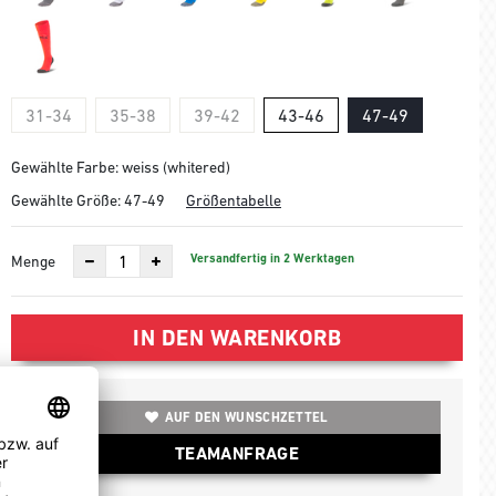
31-34
35-38
39-42
43-46
47-49
Gewählte Farbe: weiss (whitered)
Gewählte Größe:
47-49
Größentabelle
Versandfertig in 2 Werktagen
Menge
IN DEN WARENKORB
AUF DEN WUNSCHZETTEL
TEAMANFRAGE