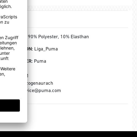
MATERIAL:
90% Polyester, 10% Elasthan
KOLLEKTION:
Liga_Puma
HERSTELLER:
Puma
Puma SE
Puma Way 1
91074 Herzogenaurach
E-Mail: service@puma.com