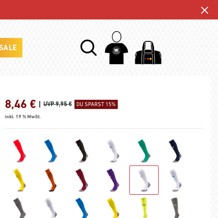
SALE
8,46
€
|
UVP 9,95 €
DU SPARST 15%
inkl. 19 % MwSt.