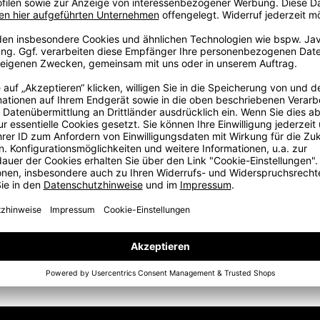
Equipment: Die PUMA LIGA Kollektion ist für alle, die das
e zu sein – sondern sei es!
d Zehenbereich aus Baumwolle für mehr Komfort •