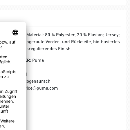
MATERIAL:
Material: 80 % Polyester, 20 % Elastan; Jersey;
200 g/m²; angeraute Vorder- und Rückseite, bio-basiertes
feuchtigkeitsregulierendes Finish.
HERSTELLER:
Puma
Puma SE
Puma Way 1
91074 Herzogenaurach
E-Mail: service@puma.com