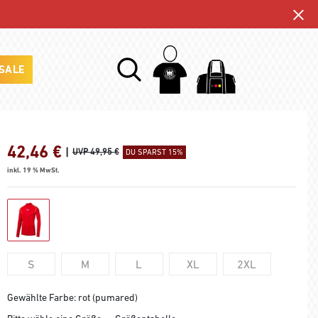
SALE
42,46
€
|
UVP 49,95 €
DU SPARST 15%
inkl. 19 % MwSt.
S
M
L
XL
2XL
Gewählte Farbe: rot (pumared)