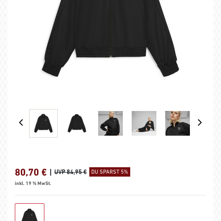
80,70
€
|
UVP 84,95 €
DU SPARST 5%
inkl. 19 % MwSt.