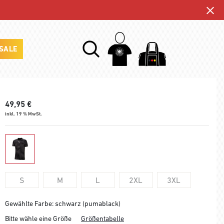
SALE
49,95
€
inkl. 19 % MwSt.
S
M
L
2XL
3XL
Gewählte Farbe: schwarz (pumablack)
Bitte wähle eine Größe
Größentabelle