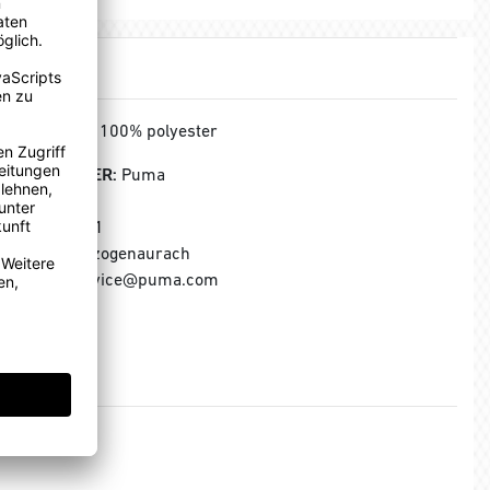
MATERIAL:
100% polyester
HERSTELLER:
Puma
Puma SE
Puma Way 1
91074 Herzogenaurach
E-Mail: service@puma.com