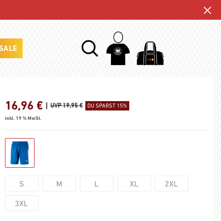
SALE
16,96
€
|
UVP 19,95 €
DU SPARST 15%
inkl. 19 % MwSt.
S
M
L
XL
2XL
3XL