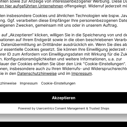
Equipment: Die PUMA LIGA Kollektion ist für alle, die das
e zu sein – sondern sei es!
 dem linken Bein • Farbig kontrastierende, seitliche
nd mit Kordelzug • Relaxed Fit • dryCELL