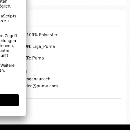
MATERIAL:
100% Polyester
KOLLEKTION:
Liga_Puma
HERSTELLER:
Puma
Puma SE
Puma Way 1
91074 Herzogenaurach
E-Mail: service@puma.com