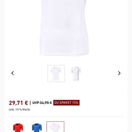
29,71
€
|
UVP 34,95 €
DU SPARST 15%
inkl. 19 % MwSt.