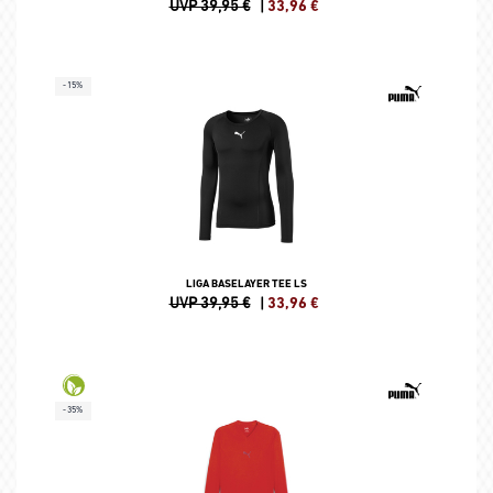
UVP 39,95 €
|
33,96
€
-15%
LIGA BASELAYER TEE LS
UVP 39,95 €
|
33,96
€
-35%