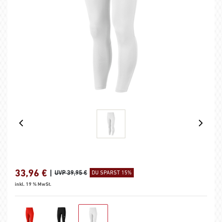
33,96
€
|
UVP 39,95 €
DU SPARST 15%
inkl. 19 % MwSt.