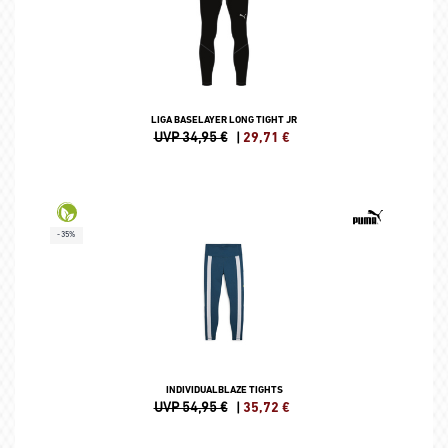
LIGA BASELAYER LONG TIGHT JR
UVP 34,95 €
|
29,71
€
-35%
INDIVIDUALBLAZE TIGHTS
UVP 54,95 €
|
35,72
€