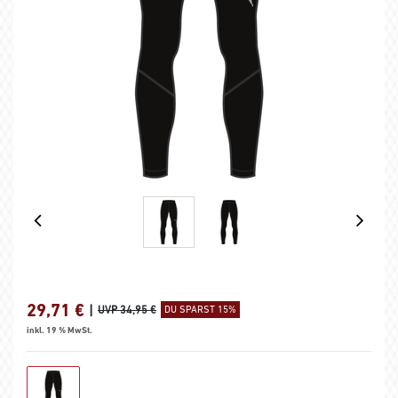
29,71
€
|
UVP 34,95 €
DU SPARST 15%
inkl. 19 % MwSt.