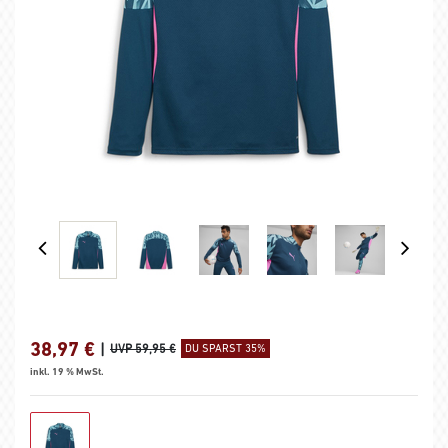
38,97
€
|
UVP 59,95 €
DU SPARST 35%
inkl. 19 % MwSt.