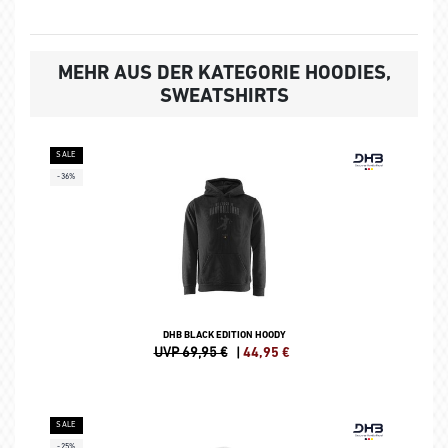
MEHR AUS DER KATEGORIE HOODIES,
SWEATSHIRTS
SALE
-36%
DHB BLACK EDITION HOODY
UVP 69,95 €
|
44,95
€
SALE
-25%