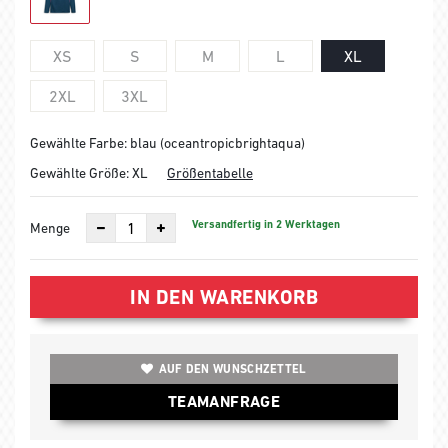
XS
S
M
L
XL
2XL
3XL
Gewählte Farbe: blau (oceantropicbrightaqua)
Gewählte Größe:
XL
Größentabelle
Versandfertig in 2 Werktagen
Menge
IN DEN WARENKORB
AUF DEN WUNSCHZETTEL
TEAMANFRAGE