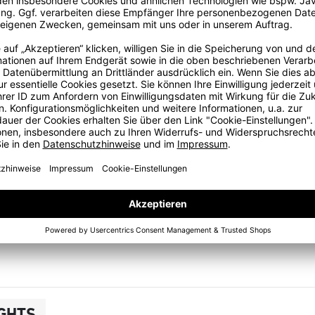
per ableitet und dafür sorgt, dass du beim Training
mindestens 70 % recyceltem Material für den Schritt in eine
ierendes Band;Einsatz aus Netz an der Hinterseite des
IGHTS