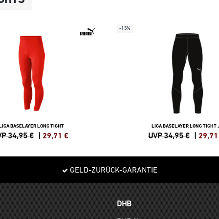
-15%
LIGA BASELAYER LONG TIGHT
LIGA BASELAYER LONG TIGHT 
P 34,95 €
|
29,71
€
UVP 34,95 €
|
29,71
GELD-ZURÜCK-GARANTIE
DHB