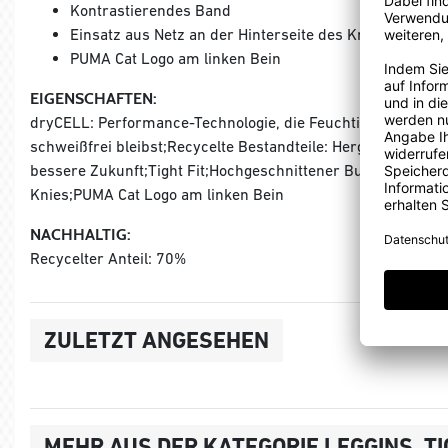
Kontrastierendes Band
Einsatz aus Netz an der Hinterseite des Knies
PUMA Cat Logo am linken Bein
EIGENSCHAFTEN:
dryCELL: Performance-Technologie, die Feuchtigkeit vom Kör
schweißfrei bleibst;Recycelte Bestandteile: Hergestellt aus 
bessere Zukunft;Tight Fit;Hochgeschnittener Bund;Kontrast
Knies;PUMA Cat Logo am linken Bein
NACHHALTIG:
Recycelter Anteil: 70%
ZULETZT ANGESEHEN
MEHR AUS DER KATEGORIE LEGGINS, T