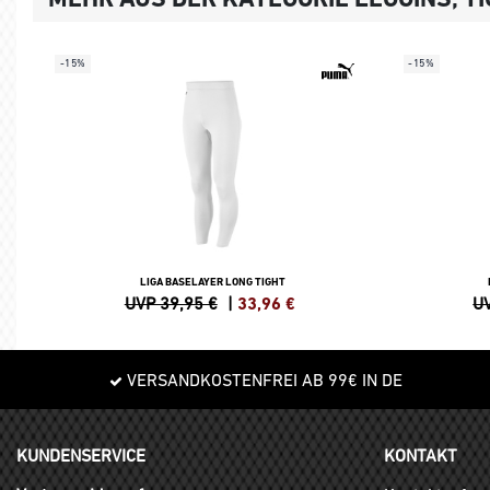
-15%
-15%
LIGA BASELAYER LONG TIGHT
UVP 39,95 €
|
33,96
€
UV
VERSANDKOSTENFREI AB 99€ IN DE
KUNDENSERVICE
KONTAKT