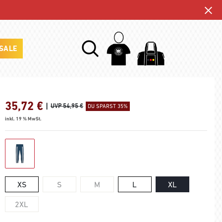
SALE
35,72
€
|
UVP 54,95 €
DU SPARST 35%
inkl. 19 % MwSt.
XS
S
M
L
XL
2XL