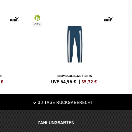
-35%
JR
INDIVIDUALBLAZE TIGHTS
€
UVP 54,95 €
|
35,72
€
30 TAGE RÜCKGABERECHT
ZAHLUNGSARTEN