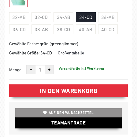
32-AB
32-CD
34-AB
34-CD
36-AB
36-CD
38-AB
38-CD
40-AB
40-CD
Gewählte Farbe: grün (greenglimmer)
Gewählte Größe:
34-CD
Größentabelle
Versandfertig in 2 Werktagen
Menge
IN DEN WARENKORB
AUF DEN WUNSCHZETTEL
TEAMANFRAGE