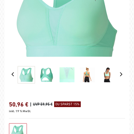
50,96
€
|
UVP 59,95 €
DU SPARST 15%
inkl. 19 % MwSt.