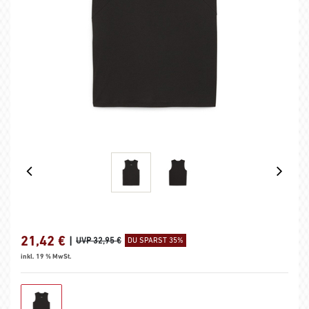
21,42
€
|
UVP 32,95 €
DU SPARST 35%
inkl. 19 % MwSt.