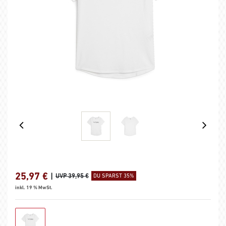
25,97
€
|
UVP 39,95 €
DU SPARST 35%
inkl. 19 % MwSt.