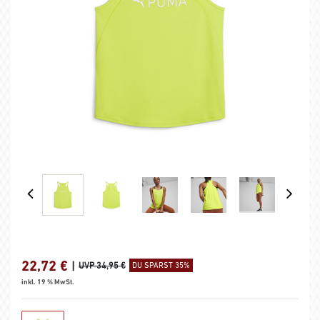
22,72
€
|
UVP 34,95 €
DU SPARST 35%
inkl. 19 % MwSt.