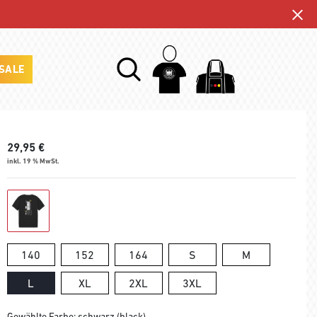
SALE
29,95
€
inkl. 19 % MwSt.
140
152
164
S
M
L
XL
2XL
3XL
Gewählte Farbe: schwarz (black)