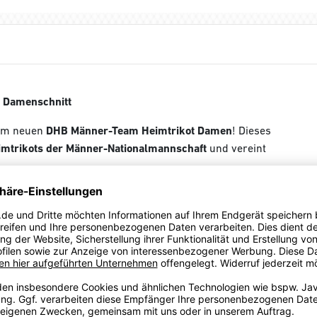
m Damenschnitt
dem neuen
DHB Männer-Team Heimtrikot Damen
! Dieses
imtrikots der Männer-Nationalmannschaft
und vereint
zen Akzenten
und eleganten
Schwarz-Rot-Gold-Details
an
 Die atmungsaktive
PUMA DRYCELL-Technologie
sorgt für ein
oder den Fan-Alltag.
B, Alsco und atlas
entspricht dem Originaldesign der DHB-