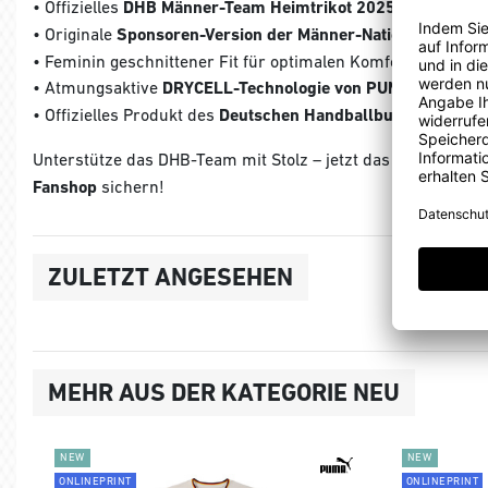
• Offizielles
DHB Männer-Team Heimtrikot 2025 im Damensc
• Originale
Sponsoren-Version der Männer-Nationalmannsc
• Feminin geschnittener Fit für optimalen Komfort
• Atmungsaktive
DRYCELL-Technologie von PUMA
• Offizielles Produkt des
Deutschen Handballbundes
Unterstütze das DHB-Team mit Stolz – jetzt das
DHB Männer
Fanshop
sichern!
ZULETZT ANGESEHEN
MEHR AUS DER KATEGORIE NEU
NEW
NEW
ONLINEPRINT
ONLINEPRINT