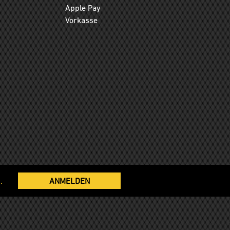
Apple Pay
Vorkasse
.
ANMELDEN