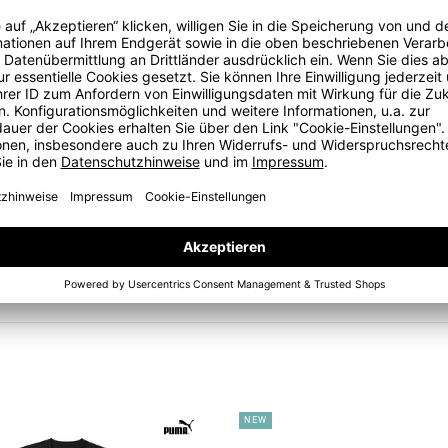
hnitt
haft
-Team Heimtrikot Damen
im
offiziellen DHB-
NEW