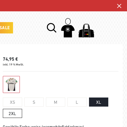
SALE
74,95
€
inkl. 19 % MwSt.
XS
S
M
L
XL
2XL
Gewählte Farbe: weiss (warmwhiteflatdarkgray)