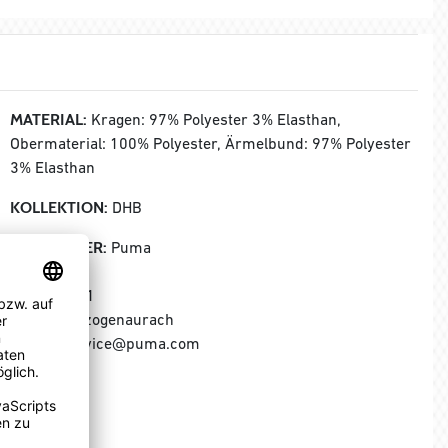
MATERIAL:
Kragen: 97% Polyester 3% Elasthan,
Obermaterial: 100% Polyester, Ärmelbund: 97% Polyester
3% Elasthan
KOLLEKTION:
DHB
HERSTELLER:
Puma
Puma SE
Puma Way 1
91074 Herzogenaurach
E-Mail: service@puma.com