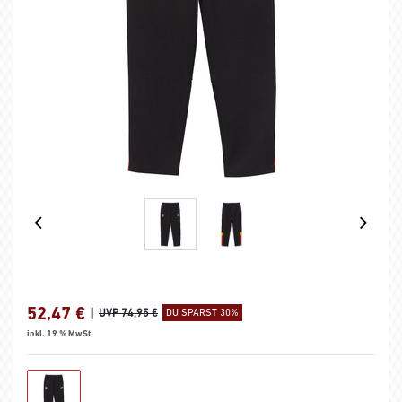
52,47
€
|
UVP 74,95 €
DU SPARST 30%
inkl. 19 % MwSt.