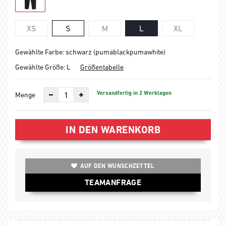
XS
S
M
L
XL
Gewählte Farbe: schwarz (pumablackpumawhite)
Gewählte Größe:
L
Größentabelle
Versandfertig in 2 Werktagen
Menge
IN DEN WARENKORB
AUF DEN WUNSCHZETTEL
TEAMANFRAGE