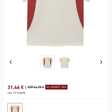
31,46
€
|
UVP 44,95 €
DU SPARST 30%
inkl. 19 % MwSt.