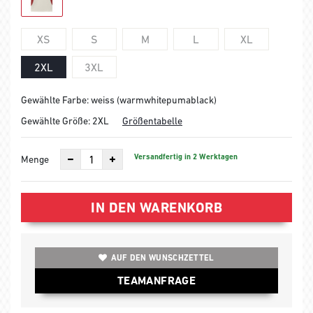
XS
S
M
L
XL
2XL
3XL
Gewählte Farbe: weiss (warmwhitepumablack)
Gewählte Größe:
2XL
Größentabelle
Versandfertig in 2 Werktagen
Menge
IN DEN WARENKORB
AUF DEN WUNSCHZETTEL
TEAMANFRAGE