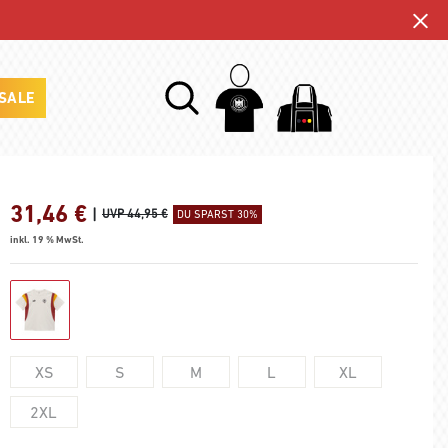
SALE
31,46
€
|
UVP 44,95 €
DU SPARST 30%
inkl. 19 % MwSt.
XS
S
M
L
XL
2XL