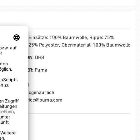
MATERIAL:
Einsätze: 100% Baumwolle, Rippe: 75%
Baumwolle 25% Polyester, Obermaterial: 100% Baumwolle
KOLLEKTION:
DHB
HERSTELLER:
Puma
Puma SE
Puma Way 1
91074 Herzogenaurach
E-Mail: service@puma.com