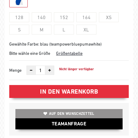
128
140
152
164
XS
S
M
L
XL
Gewählte Farbe: blau (teampowerbluepumawhite)
Bitte wähle eine Größe
Größentabelle
Nicht länger verfügbar
Menge
IN DEN WARENKORB
AUF DEN WUNSCHZETTEL
TEAMANFRAGE