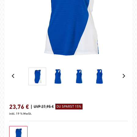
23,76
€
|
UVP 27,95 €
DU SPARST 15%
inkl. 19 % MwSt.