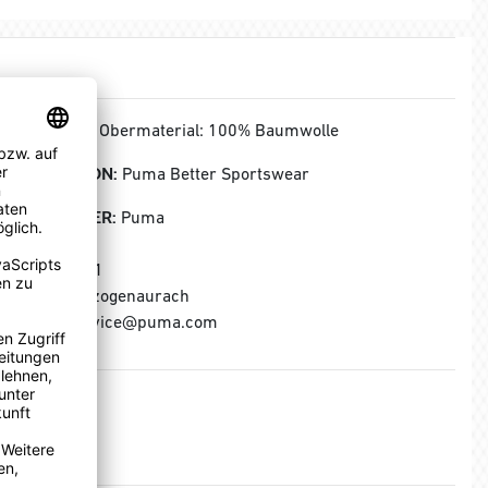
MATERIAL:
Obermaterial: 100% Baumwolle
KOLLEKTION:
Puma Better Sportswear
HERSTELLER:
Puma
Puma SE
Puma Way 1
91074 Herzogenaurach
E-Mail: service@puma.com