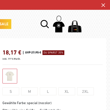
SALE
18,17
€
|
UVP 27,95 €
DU SPARST 35%
inkl. 19 % MwSt.
S
M
L
XL
2XL
Gewählte Farbe: special (nocolor)