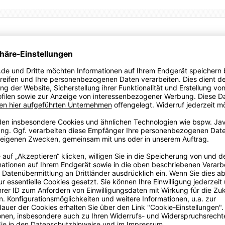
ikelhersteller Puma aus Herzogenaurach.