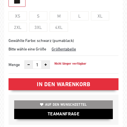
XS
S
M
L
XL
2XL
3XL
4XL
Gewählte Farbe: schwarz (pumablack)
Bitte wähle eine Größe
Größentabelle
Nicht länger verfügbar
Menge
IN DEN WARENKORB
AUF DEN WUNSCHZETTEL
TEAMANFRAGE