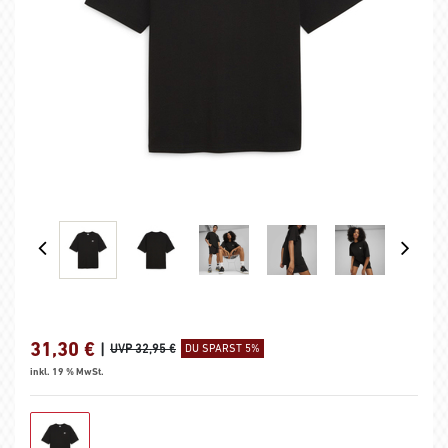
31,30
€
|
UVP 32,95 €
DU SPARST 5%
inkl. 19 % MwSt.