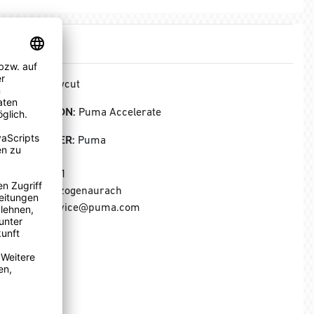
HÖHE:
Lowcut
KOLLEKTION:
Puma Accelerate
HERSTELLER:
Puma
Puma SE
Puma Way 1
91074 Herzogenaurach
E-Mail: service@puma.com