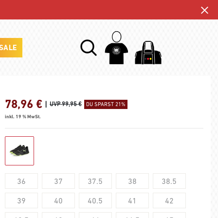
SALE
78,96
€
|
UVP 99,95 €
DU SPARST 21%
inkl. 19 % MwSt.
36
37
37.5
38
38.5
39
40
40.5
41
42