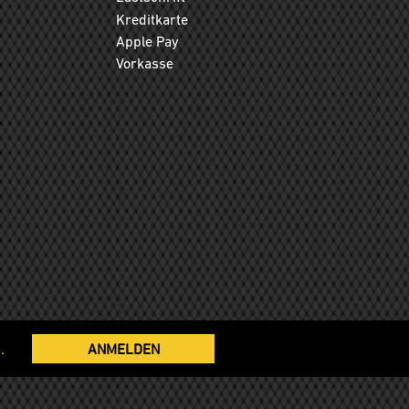
Kreditkarte
Apple Pay
Vorkasse
.
ANMELDEN