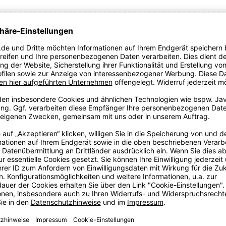
t mit dem Accelerate Pro II, unserem neuesten Handballschuh
d Halt auf ein neues Niveau und verfügt über unsere
egene Dämpfung, unsere PUMAGRIP-Gummimischung für
Support für maximale Stabilität. Stelle dich der Konkurrenz in
e, um das Auftreten abzufedern und deinen nächsten Schritt
hung für Traktion auf allen Oberflächen