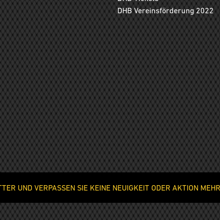
DHB Vereinsförderung 2022
ER UND VERPASSEN SIE KEINE NEUIGKEIT ODER AKTION MEHR