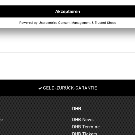
wegungsunterstützung
terstützung für Komfort und zusätzliche Dämpfung
ervorragende Stabilität
GELD-ZURÜCK-GARANTIE
DHB
ge
DHB News
DHB Termine
DHB Tickets