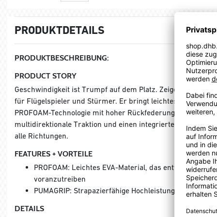
PRODUKTDETAILS
PRODUKTBESCHREIBUNG:
PRODUCT STORY
Geschwindigkeit ist Trumpf auf dem Platz. Zeige dein Talen
für Flügelspieler und Stürmer. Er bringt leichtes Design un
PROFOAM-Technologie mit hoher Rückfederung für überl
multidirektionale Traktion und einen integrierten Mittelfuß-
alle Richtungen.
FEATURES + VORTEILE
PROFOAM: Leichtes EVA-Material, das entwickelt wurd
voranzutreiben
PUMAGRIP: Strapazierfähige Hochleistungs-Gummimisc
DETAILS