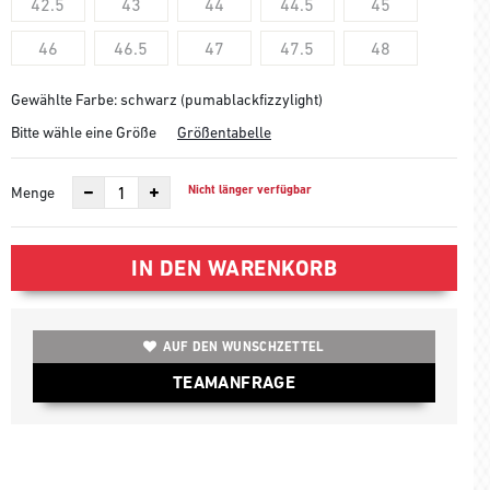
42.5
43
44
44.5
45
46
46.5
47
47.5
48
Gewählte Farbe: schwarz (pumablackfizzylight)
Bitte wähle eine Größe
Größentabelle
Nicht länger verfügbar
Menge
IN DEN WARENKORB
AUF DEN WUNSCHZETTEL
TEAMANFRAGE