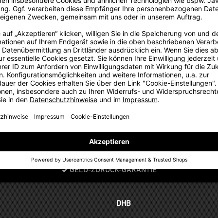
aubbarer Schlauch, Handlich, Länge 405 mm (inkl. Schlauch
GELD-ZURÜCK-GARANTIE
DHB