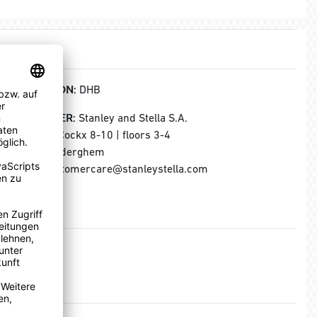
KOLLEKTION:
DHB
HERSTELLER:
Stanley and Stella S.A.
Rue Jules Cockx 8-10 | floors 3-4
B-1160 Auderghem
E-Mail: customercare@stanleystella.com