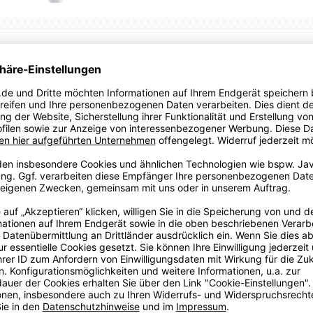
ndballsport in einem Playershirt, das Funktionalität, Stil
genehmes Tragegefühl auf der Haut.
rt von Puma in der Farbe Weiss und sei bereit für