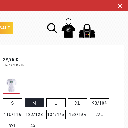
SALE
29,95
€
inkl. 19 % MwSt.
S
M
L
XL
98/104
110/116
122/128
134/146
152/164
2XL
3XL
4XL